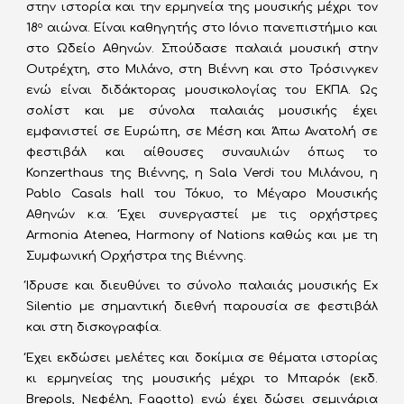
στην ιστορία και την ερμηνεία της μουσικής μέχρι τον
18
αιώνα. Είναι καθηγητής στο Ιόνιο πανεπιστήμιο και
ο
στο Ωδείο Αθηνών. Σπούδασε παλαιά μουσική στην
Ουτρέχτη, στο Μιλάνο, στη Βιέννη και στο Τρόσινγκεν
ενώ είναι διδάκτορας μουσικολογίας του ΕΚΠΑ. Ως
σολίστ και με σύνολα παλαιάς μουσικής έχει
εμφανιστεί σε Ευρώπη, σε Μέση και Άπω Ανατολή σε
φεστιβάλ και αίθουσες συναυλιών όπως το
Konzerthaus της Βιέννης, η Sala Verdi του Μιλάνου, η
Pablo Casals hall του Τόκυο, το Μέγαρο Μουσικής
Αθηνών κ.α. Έχει συνεργαστεί με τις ορχήστρες
Armonia Atenea, Harmony of Nations καθώς και με τη
Συμφωνική Ορχήστρα της Βιέννης.
Ίδρυσε και διευθύνει το σύνολο παλαιάς μουσικής Ex
Silentio με σημαντική διεθνή παρουσία σε φεστιβάλ
και στη δισκογραφία.
Έχει εκδώσει μελέτες και δοκίμια σε θέματα ιστορίας
κι ερμηνείας της μουσικής μέχρι το Μπαρόκ (εκδ.
Brepols, Νεφέλη, Fagotto) ενώ έχει δώσει σεμινάρια