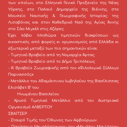
των οποίων, στο Ελληνικό Γενικό Προξενείο της Νέας
Υόρκης, στο Παλαιό Δημαρχείο της Βιέννης, στο
Μουσείο Ναυτικής & Γεωγραφικής Ιστορίας της
Λισαβόνας και στον Καθεδρικό Ναό της Αγίας Άννης
στο Σάο Μιγκέλ στις Αζόρες.
Έχει λάβει πληθώρα τιμητικών διακρίσεων ως
εικαστικός από φορείς κι οργανισμούς από Ελλάδα κι
εξωτερικό μεταξύ των πιο σημαντικών είναι:
-
Τιμητικό Βραβείο από τη Νομαρχία Άρτας
- Τιμητικό Βραβείο από το Δήμο Τριπόλεως
- Ά' Βραβείο Ζωγραφικής από τον «Φιλολογικό Σύλλογο
Παρνασσός»
- Μετάλλιο του Αδαμάντινου Ιωβηλαίου της Βασίλισσας
Ελισάβετ Β’ του
Ηνωμένου Βασιλείου
- Χρυσό Τιμητικό Μετάλλιο από τον Αυστριακό
Οργανισμό ΑΛΒΕΡΤΟΥ
ΣΒΑΪΤΣΕΡ.
- Σταυρό Τιμής του Όθωνος των Αψβούργων.
- Παράσημο Μεγαλόσταυρου του «Μεγάλου Μαγίστρου