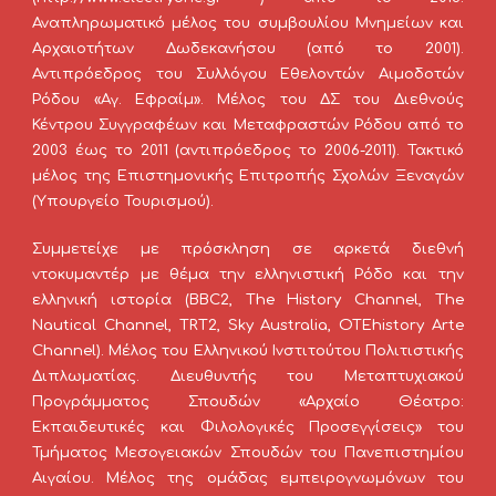
Αναπληρωματικό μέλος του συμβουλίου Μνημείων και
Αρχαιοτήτων Δωδεκανήσου (από το 2001).
Αντιπρόεδρος του Συλλόγου Εθελοντών Αιμοδοτών
Ρόδου «Αγ. Εφραίμ». Μέλος του ΔΣ του Διεθνούς
Κέντρου Συγγραφέων και Μεταφραστών Ρόδου από το
2003 έως το 2011 (αντιπρόεδρος το 2006-2011). Τακτικό
μέλος της Επιστημονικής Επιτροπής Σχολών Ξεναγών
(Υπουργείο Τουρισμού).
Συμμετείχε με πρόσκληση σε αρκετά διεθνή
ντοκυμαντέρ με θέμα την ελληνιστική Ρόδο και την
ελληνική ιστορία (BBC2, The History Channel, The
Nautical Channel, TRT2, Sky Australia, OTEhistory Arte
Channel). Μέλος του Ελληνικού Ινστιτούτου Πολιτιστικής
Διπλωματίας. Διευθυντής του Μεταπτυχιακού
Προγράμματος Σπουδών «Aρχαίο Θέατρο:
Εκπαιδευτικές και Φιλολογικές Προσεγγίσεις» του
Τμήματος Μεσογειακών Σπουδών του Πανεπιστημίου
Αιγαίου. Μέλος της ομάδας εμπειρογνωμόνων του