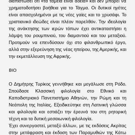
διαπιστώσει ότι «τα ταμεία είναι άδεια» και δεν μπορεί να
χρηματοδοτήσει βοήθεια για το Τάγμα. Οι δυτικοί ηγέτες
είναι απασχολημένοι με τις νέες γαίες και το χρυσάφι. Το
χριστιανικό ιδεώδες είναι πλέον παρελθόν. Την ιδεολογία
της ανάκτησης των ιερών τόπων έχει αντικαταστήσει η
λάμψη του ρουμπινιού, του διαμαντιού και του μεταξιού.
Προτιμούν να επενδύσουν όχι στο φιλανθρωπικό έργο,
αλλά στην εξερεύνηση της νέας ηπείρου, της Αμερικής, και
την εκμετάλλευση της Αφρικής.
ΒΙΟ
Ο Δημήτρης Τυρίκος γεννήθηκε και μεγάλωσε στη Ρόδο.
Σπούδασε Κλασσική φιλολογία στο Εθνικό και
Καποδιστριακό Πανεπιστήμιο Αθηνών, την Ρώμη και τη
Νεάπολη της Ιταλίας. Εξειδικεύτηκε στη Λατινική γλώσσα
και φιλολογία και εστιάζει την έρευνά του στη ρητορική
τέχνη και τα δυτική μεσαιωνική φιλολογία.
Έχει συνεργαστεί, μεταξύ άλλων, με τις εκδόσεις Ακρίτας
στην μετάφραση και έκδοση των Παραμυθιών της Κάτω