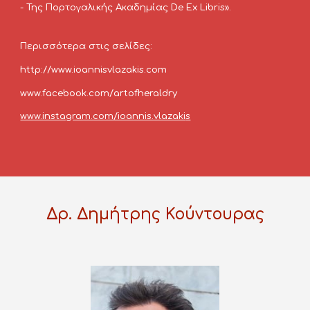
- Της Πορτογαλικής Ακαδημίας De Ex Libris».
Περισσότερα στις σελίδες:
http://www.ioannisvlazakis.com
www.facebook.com/artofheraldry
www.instagram.com/ioannis.vlazaki
s
Δρ. Δημήτρης Κούντουρας