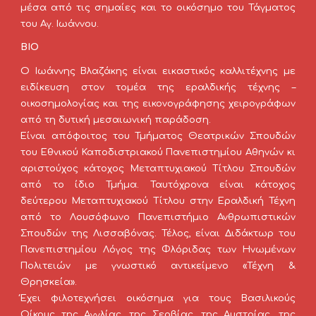
μέσα από τις σημαίες και το οικόσημο του Τάγματος
του Αγ. Ιωάννου.
ΒΙΟ
Ο Ιωάννης Βλαζάκης είναι ε
ικαστικός καλλιτέχνης με
ειδίκευση στον τομέα της εραλδικής τέχνης –
οικοσημολογίας και της εικονογράφησης χειρογράφων
από τη δυτική μεσαιωνική παράδοση.
Είναι απόφοιτος του Τμήματος Θεατρικών Σπουδών
του Εθνικού Καποδιστριακού Πανεπιστημίου Αθηνών κι
αριστούχος κάτοχος Μεταπτυχιακού Τίτλου Σπουδών
από το ίδιο Τμήμα. Ταυτόχρονα είναι κάτοχος
δεύτερου Μεταπτυχιακού Τίτλου στην Εραλδική Τέχνη
από το Λουσόφωνο Πανεπιστήμιο Ανθρωπιστικών
Σπουδών της Λισσαβόνας. Τέλος, είναι Διδάκτωρ του
Πανεπιστημίου Λόγος της Φλόριδας των Ηνωμένων
Πολιτειών με γνωστικό αντικείμενο «Τέχνη &
Θρησκεία».
Έχει φιλοτεχνήσει οικόσημα για τους Βασιλικούς
Οίκους της Αγγλίας, της Σερβίας, της Αυστρίας, της