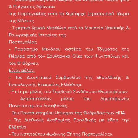
& Πρίγκιπος Αφόνσο»
της Πορτογαλίας από το Κυρίαρχο Στρατιωτικό Τάγμα
της Μάλτας.
- Τιμητικό Χρυσό Μετάλλιο από το Μουσείο Ναυτικής &
Γεωγραφικής Ιστορίας της
Πορτογαλίας
- Παράσημο Μεγάλου αστέρα του Τάγματος της
Πέρλας από τον Σουλτανικό Οίκο των Φιλιππίνων και
του Β. Βόρνεο.
Είναι μέλος:
- Του Διοικητικού Συμβουλίου της «Εραλδικής &
Γενεαλογικής Εταιρείας Ελλάδος».
- Επίτιμο μέλος του Σερβικού Συνδέσμου Θυρεοφόρων
- Αντεπιστέλλον μέλος του Λουσόφωνου
Πανεπιστημίου Λισαβόνας
- Του Πανεπιστημίου Unilogos της Φλόριδας των ΗΠΑ
- Της Διεθνούς Ακαδημίας Εραλδικής με έδρα την
Ελβετία
- Του Ινστιτούτου «Ιωάννης Στ’ της Πορτογαλίας».