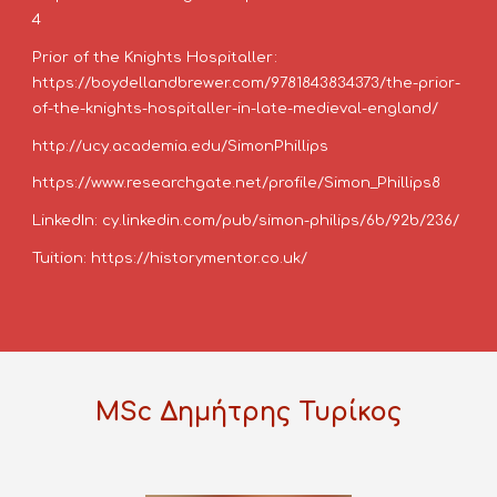
4
Prior of the Knights Hospitaller: 
https://boydellandbrewer.com/9781843834373/the-prior-
of-the-knights-hospitaller-in-late-medieval-england/
http://ucy.academia.edu/SimonPhillips
https://www.researchgate.net/profile/Simon_Phillips8
LinkedIn: cy.linkedin.com/pub/simon-philips/6b/92b/236/
Tuition: https://historymentor.co.uk/
MSc Δημήτρης Τυρίκος