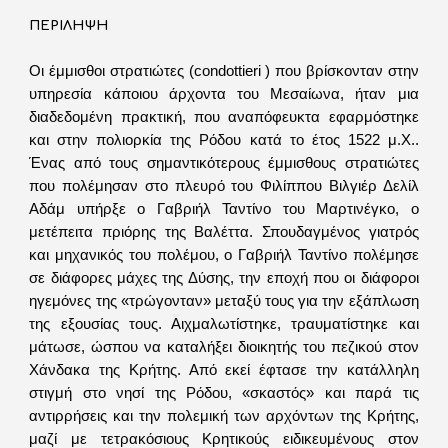
ΠΕΡΙΛΗΨΗ
Οι έμμισθοι στρατιώτες (condottieri ) που βρίσκονταν στην
υπηρεσία κάποιου άρχοντα του Μεσαίωνα, ήταν μια
διαδεδομένη πρακτική, που αναπόφευκτα εφαρμόστηκε
και στην πολιορκία της Ρόδου κατά το έτος 1522 μ.Χ..
Ένας από τους σημαντικότερους έμμισθους στρατιώτες
που πολέμησαν στο πλευρό του Φιλίππου Βιλγιέρ Δελίλ
Αδάμ υπήρξε ο Γαβριήλ Ταντίνο του Μαρτινέγκο, ο
μετέπειτα πριόρης της Βαλέττα. Σπουδαγμένος γιατρός
και μηχανικός του πολέμου, ο Γαβριήλ Ταντίνο πολέμησε
σε διάφορες μάχες της Δύσης, την εποχή που οι διάφοροι
ηγεμόνες της «τρώγονταν» μεταξύ τους για την εξάπλωση
της εξουσίας τους. Αιχμαλωτίστηκε, τραυματίστηκε και
μάτωσε, ώσπου να καταλήξει διοικητής του πεζικού στον
Χάνδακα της Κρήτης. Από εκεί έφτασε την κατάλληλη
στιγμή στο νησί της Ρόδου, «σκαστός» και παρά τις
αντιρρήσεις και την πολεμική των αρχόντων της Κρήτης,
μαζί με τετρακόσιους Κρητικούς ειδικευμένους στον