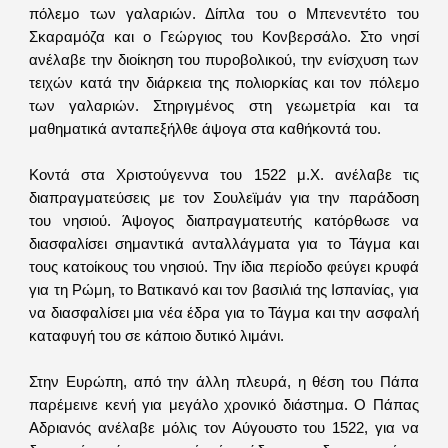
πόλεμο των γαλαριών. Δίπλα του ο Μπενεντέτο του
Σκαραμόζα και ο Γεώργιος του Κονβερσάλο. Στο νησί
ανέλαβε την διοίκηση του πυροβολικού, την ενίσχυση των
τειχών κατά την διάρκεια της πολιορκίας και τον πόλεμο
των γαλαριών. Στηριγμένος στη γεωμετρία και τα
μαθηματικά ανταπεξήλθε άψογα στα καθήκοντά του.
Κοντά στα Χριστούγεννα του 1522 μ.Χ. ανέλαβε τις
διαπραγματεύσεις με τον Σουλεϊμάν για την παράδοση
του νησιού. Άψογος διαπραγματευτής κατόρθωσε να
διασφαλίσει σημαντικά ανταλλάγματα για το Τάγμα και
τους κατοίκους του νησιού. Την ίδια περίοδο φεύγει κρυφά
για τη Ρώμη, το Βατικανό και τον βασιλιά της Ισπανίας, για
να διασφαλίσει μια νέα έδρα για το Τάγμα και την ασφαλή
καταφυγή του σε κάποιο δυτικό λιμάνι.
Στην Ευρώπη, από την άλλη πλευρά, η θέση του Πάπα
παρέμεινε κενή για μεγάλο χρονικό διάστημα. Ο Πάπας
Αδριανός ανέλαβε μόλις τον Αύγουστο του 1522, για να