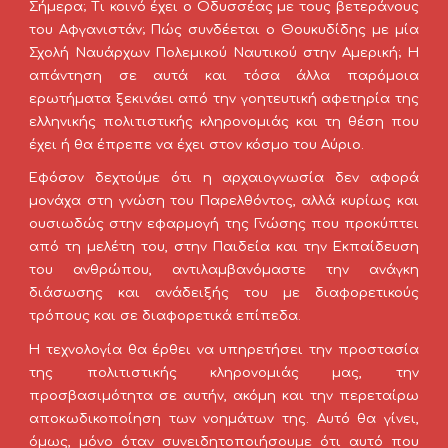
Σήμερα; Τι κοινό έχει ο Οδυσσέας με τους βετεράνους
του Αφγανιστάν; Πώς συνδέεται ο Θουκυδίδης με μία
Σχολή Ναυάρχων Πολεμικού Ναυτικού στην Αμερική; Η
απάντηση σε αυτά και τόσα άλλα παρόμοια
ερωτήματα ξεκινάει από την γοητευτική αφετηρία της
ελληνικής πολιτιστικής κληρονομιάς και τη θέση που
έχει ή θα έπρεπε να έχει στον κόσμο του Αύριο.
Εφόσον δεχτούμε ότι η αρχαιογνωσία δεν αφορά
μονάχα στη γνώση του Παρελθόντος, αλλά κυρίως και
ουσιωδώς στην εφαρμογή της Γνώσης που προκύπτει
από τη μελέτη του, στην Παιδεία και την Εκπαίδευση
του ανθρώπου, αντιλαμβανόμαστε την ανάγκη
διάσωσης και ανάδειξής του με διαφορετικούς
τρόπους και σε διαφορετικά επίπεδα.
Η τεχνολογία θα έρθει να υπηρετήσει την προστασία
της πολιτιστικής κληρονομιάς μας, την
προσβασιμότητα σε αυτήν, ακόμη και την περεταίρω
αποκωδικοποίηση των νοημάτων της. Αυτό θα γίνει,
όμως, μόνο όταν συνειδητοποιήσουμε ότι αυτό που