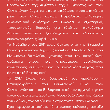
Πορτογαλίας της Αιγύπτου, της Ουγκάντας και των
Φιλιππίνων έργα τα οποία επέδωσε προσωπικά σε
μέλη των Οίκων αυτών. Παράλληλα φιλοτεχνεί
οικογενειακά οικόσημα σε Ελλάδα κι εξωτερικό,
προσωπικούς θυρεούς για ιδιώτες, πολεόσημα
Δήμων, λογότυπα ξενοδοχείων και ιδρυμάτων,
εικονογραφήσεις βιβλίων κ.α.
Το Νοέμβριο του 2011 έγινε δεκτός από την Εταιρεία
Οικοσημολογικών Τεχνών (Society of Heraldic Arts) του
Ηνωμένου Βασιλείου, γεγονός που τον καταξιώνει
ανάμεσα στους πιο σημαντικούς εραλδικούς
καλλιτέχνες διεθνώς. Είναι ο μοναδικός Έλληνας που
έγινε ποτέ δεκτός εκεί.
Το 2017 έλαβε τον διορισμού του «Εράλδου –
Επικυρογράφου» του Σουλτανικού Οίκου των
Φιλιππινών και του Β. Βόρνεο, από τον αρχηγό της εν
λόγω δυναστείας, Σουλτάνο Μουετζούλ Λαιλ Ταμ Κιράμ
του Σούλου, τον οποίο και εκπροσωπεί στην Ελλάδα.
Έχει πραγματοποιήσει 10 ατομικές εκθέσεις μεταξύ