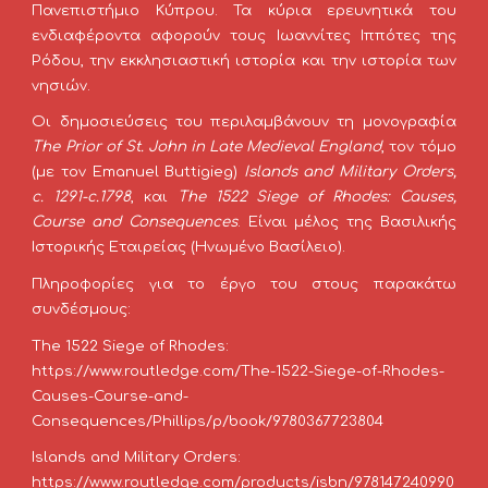
Πανεπιστήμιο Κύπρου. Τα κύρια ερευνητικά του
ενδιαφέροντα αφορούν τους Ιωαννίτες Ιππότες της
Ρόδου, την εκκλησιαστική ιστορία και την ιστορία των
νησιών.
Οι δημοσιεύσεις του περιλαμβάνουν τη μονογραφία
The Prior of St. John in Late Medieval England
, τον τόμο
(με τον Emanuel Buttigieg)
Islands and Military Orders,
c. 1291-c.1798
, και
The 1522 Siege of Rhodes: Causes,
Course and Consequences
. Είναι μέλος της Βασιλικής
Ιστορικής Εταιρείας (Ηνωμένο Βασίλειο).
Πληροφορίες για το έργο του στους παρακάτω
συνδέσμους:
The 1522 Siege of Rhodes: 
https://www.routledge.com/The-1522-Siege-of-Rhodes-
Causes-Course-and-
Consequences/Phillips/p/book/9780367723804
Islands and Military Orders: 
https://www.routledge.com/products/isbn/978147240990