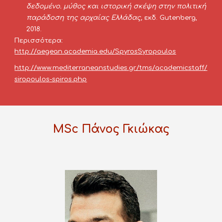
δεδομένο. μύθος και ιστορική σκέψη στην πολιτική 
παράδοση της αρχαίας Ελλάδας, 
εκδ. Gutenberg, 
2018.
Περισσότερα:
http://aegean.academia.edu/SpyrosSyropoulos
http://www.mediterraneanstudies.gr/tms/academicstaff/
siropoulos-spiros.php
MSc Πάνος Γκιώκας