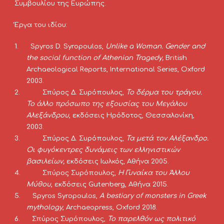
Συμβουλίου της Ευρώπης.
Έργα του ιδίου:
1.      Spyros D. Syropoulos, 
Unlike a Woman. Gender and 
the social function of Athenian Tragedy, 
Βritish 
Archaeological Reports, Ιnternational Series, Οxford 
2003.
2.  
Σπύρος Δ. Συρόπουλος, 
Το δέρμα του τράγου. 
Το άλλο πρόσωπο της εξουσίας του Μεγάλου 
Αλεξάνδρου
, εκδόσεις Hρόδοτος, Θεσσαλονίκη, 
2003.
3.  
Σπύρος Δ. Συρόπουλος, 
Τα μετά τον Αλέξανδρο. 
Οι φυγόκεντρες δυνάμεις των ελληνιστικών 
βασιλείων, 
εκδόσεις Ιωλκός, Αθήνα 2005.
4.  
Σπύρος Συρόπουλος, 
Η Γυναίκα του Άλλου 
Μύθου
, εκδόσεις Gutenberg, Αθήνα 2015.
5.      Spyros Syropoulos, 
A bestiary of monsters in Greek 
mythology
, Archaeopress, Oxford 2018.
6.      Σπύρος Συρόπουλος, 
Το παρελθόν ως πολιτικό 